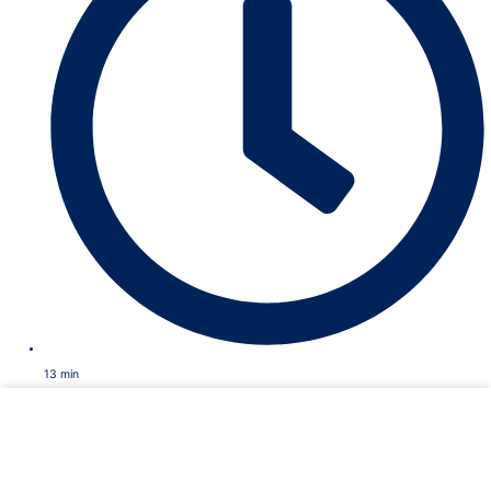
13
min