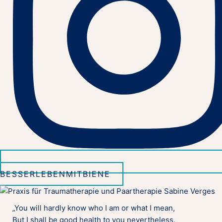
BESSERLEBENMITBIENE
„You will hardly know who I am or what I mean,
But I shall be good health to you nevertheless,